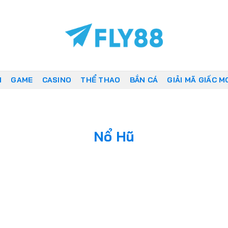
N
GAME
CASINO
THỂ THAO
BẮN CÁ
GIẢI MÃ GIẤC M
Nổ Hũ