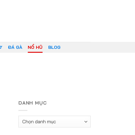
Ơ
ĐÁ GÀ
NỔ HŨ
BLOG
DANH MỤC
Danh
mục