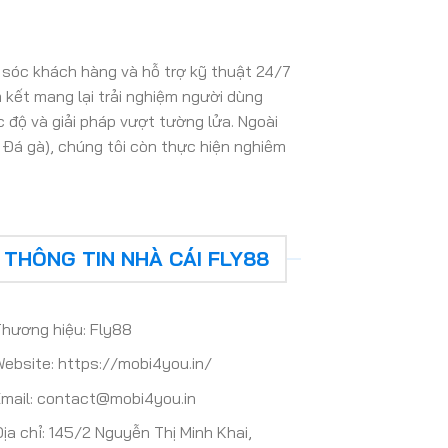
 sóc khách hàng và hỗ trợ kỹ thuật 24/7
 kết mang lại trải nghiệm người dùng
c độ và giải pháp vượt tường lửa. Ngoài
 Đá gà), chúng tôi còn thực hiện nghiêm
THÔNG TIN NHÀ CÁI FLY88
hương hiệu: Fly88
ebsite: https://mobi4you.in/
mail: contact@mobi4you.in
ịa chỉ: 145/2 Nguyễn Thị Minh Khai,