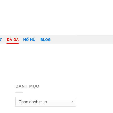
Ơ
ĐÁ GÀ
NỔ HŨ
BLOG
DANH MỤC
Danh
mục