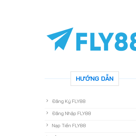
HƯỚNG DẪN
Đăng Ký FLY88
Đăng Nhập FLY88
Nạp Tiền FLY88