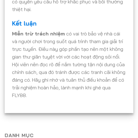
có quyền yêu cầu hỗ trợ khắc phục và bồi thường
thiệt hại.
Kết luận
Miễn trừ trách nhiệm
có vai trò bảo vệ nhà cái
và người chơi trong suốt quá trình tham gia giải trí
trực tuyến. Điều này góp phần tạo nên một không
gian thư giãn tuyệt vời với các hoạt động sôi nổi.
Hội viên nên đọc rõ để nắm tường tận nội dung của
chính sách, qua đó tránh được các tranh cãi không
đáng có. Hãy ghi nhớ và tuân thủ điều khoản để có
trải nghiệm hoàn hảo, lành mạnh khi ghé qua
FLY88.
DANH MỤC