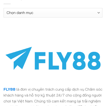
Danh
mục
FLY88
là đơn vị chuyên trách cung cấp dịch vụ Chăm sóc
khách hàng và hỗ trợ kỹ thuật 24/7 cho cộng đồng người
chơi tại Việt Nam. Chúng tôi cam kết mang lại trải nghiệm