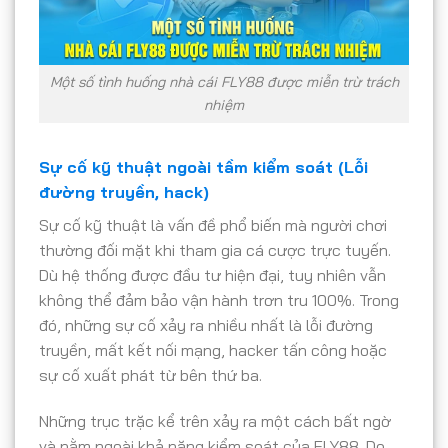
Một số tình huống nhà cái FLY88 được miễn trừ trách
nhiệm
Sự cố kỹ thuật ngoài tầm kiểm soát (Lỗi
đường truyền, hack)
Sự cố kỹ thuật là vấn đề phổ biến mà người chơi
thường đối mặt khi tham gia cá cược trực tuyến.
Dù hệ thống được đầu tư hiện đại, tuy nhiên vẫn
không thể đảm bảo vận hành trơn tru 100%. Trong
đó, những sự cố xảy ra nhiều nhất là lỗi đường
truyền, mất kết nối mạng, hacker tấn công hoặc
sự cố xuất phát từ bên thứ ba.
Những trục trặc kể trên xảy ra một cách bất ngờ
và nằm ngoài khả năng kiểm soát của FLY88. Do